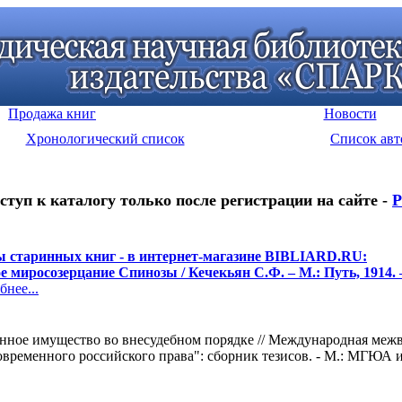
Продажа книг
Новости
Хронологический список
Список авт
ступ к каталогу только после регистрации на сайте -
Р
 старинных книг - в интернет-магазине BIBLIARD.RU:
е миросозерцание Спинозы / Кечекьян С.Ф. – М.: Путь, 1914. 
нее...
енное имущество во внесудебном порядке // Международная меж
временного российского права": сборник тезисов. - М.: МГЮА им