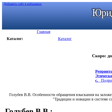
Добавить сайт в избранное
Главная
Каталог:
Каталог
Скоро: до
Репринты
Этическо
с.
Подроб
Голубев В.В. Особенности обращения взыскания на залож
"Традиции и новации в системе со
Голубев В.В.
: