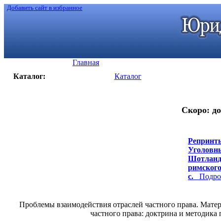
Добавить сайт в избранное
Главная
Каталог:
Каталог
Скоро: до
Репринты
Уголовны
Шотланди
римского 
с.
Подроб
Проблемы взаимодействия отраслей частного права. Мате
частного права: доктрина и методика п