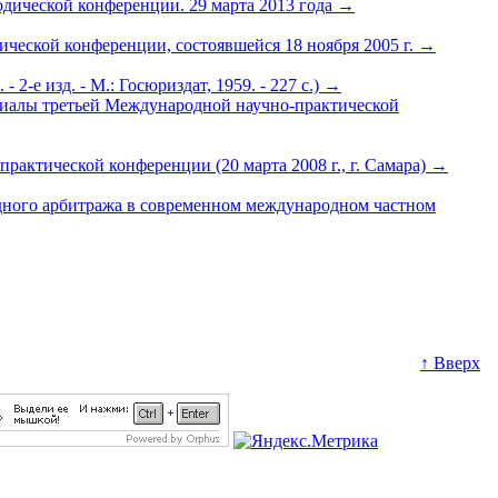
одической конференции. 29 марта 2013 года
→
еской конференции, состоявшейся 18 ноября 2005 г.
→
-е изд. - М.: Госюриздат, 1959. - 227 с.)
→
ериалы третьей Международной научно-практической
актической конференции (20 марта 2008 г., г. Самара)
→
дного арбитража в современном международном частном
↑ Вверх