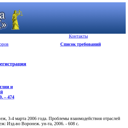
Контакты
оров
Список требований
егистрация
глии и
ий
. – 474
ж, 3-4 марта 2006 года. Проблемы взаимодействия отраслей
: Изд-во Воронеж. ун-та, 2006. - 608 c.