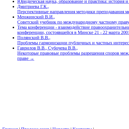
Юридическая наука, образование и практика: история 
Дмитриева Г.К.,
Перспективные направления методики преподавания ме
Менжинский В.И.,
Советский учебник по международному частному праву. (
Тема конференции - взаимодействие правоохранительн
конференции, состоявшейся в Минске 21 - 22 марта 200
Полянский В.В.,
Проблемы гармонизации публичных и частных интересов 
Гаврилов В.В., Субочева В.В.,
Некоторые правовые проблемы разрешения споров меж
праве
→