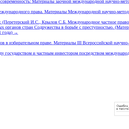
и современность: Материалы заочной международной научно-мет
ждународного права. Материалы Международной научно-методич
Перетерский И.С., Крылов С.Б. Международное частное право. - 2
ых органов стран Содружества в борьбе с преступностью. (Мат
1 года)
→
в избирательном праве. Материалы III Всероссийской научно-пр
ду государством и частным инвестором посредством междунаро