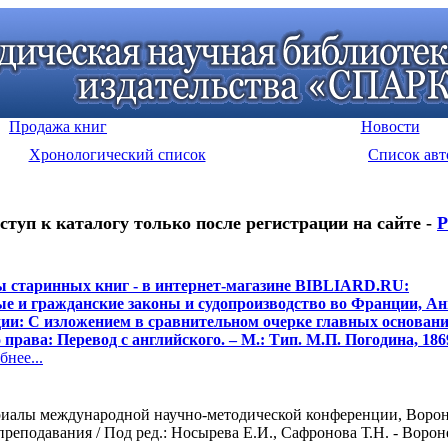
Продажа книг
Новости
Хронологический список
Список авт
ступ к каталогу только после регистрации на сайте -
Р
 старинных книг - в интернет-магазине BIBLIARD.RU:
е и гражданские законы и судопроизводство во Франции, Ан
и: С изложением в сравнительном очерке главных основан
права: Перевод с английского. – М.: Тип. М.П. Погодина, 1869
нее...
риалы международной научно-методической конференции, Вороне
реподавания / Под ред.: Носырева Е.И., Сафронова Т.Н. - Воронеж