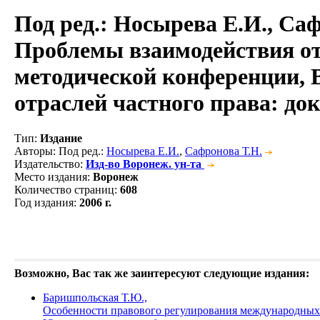
Под ред.: Носырева Е.И., Са
Проблемы взаимодействия от
методической конференции, В
отраслей частного права: до
Тип
:
Издание
Авторы
: Под ред.:
Носырева Е.И.
,
Сафронова Т.Н.
Издательство
:
Изд-во Воронеж. ун-та
Место издания
:
Воронеж
Количество страниц
:
608
Год издания
:
2006 г.
Возможно, Вас так же заинтересуют следующие издания:
Баришпольская Т.Ю.,
Особенности правового регулирования международных 