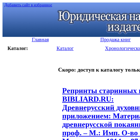
Добавить сайт в избранное
Главная
Продажа книг
Каталог:
Каталог
Хронологическ
Скоро: доступ к каталогу тольк
Репринты старинных к
BIBLIARD.RU:
Древнерусский духовн
приложением: Матери
древнерусской покаян
проф. – М.: Имп. О-во