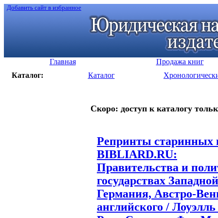
Добавить сайт в избранное
Главная
Продажа книг
Каталог:
Каталог
Хронологическ
Скоро: доступ к каталогу тольк
Репринты старинных к
BIBLIARD.RU:
Правительства и поли
государствах Западно
Германия, Австро-Вен
английского / Лоуэлль