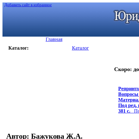
Добавить сайт в избранное
Главная
Каталог:
Каталог
Скоро: до
Репринты
Вопросы 
Материаль
Под ред. 
381 с.
Под
Автор: Бажукова Ж.А.