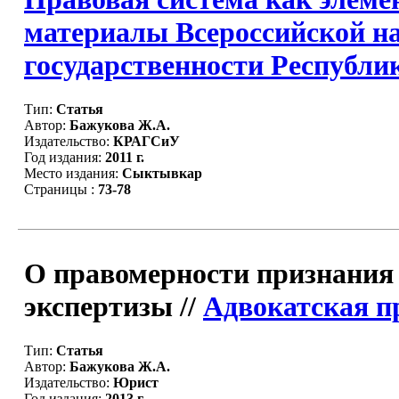
материалы Всероссийской н
государственности Республик
Тип:
Статья
Автор:
Бажукова Ж.А.
Издательство:
КРАГСиУ
Год издания:
2011 г.
Место издания:
Сыктывкар
Страницы :
73-78
О правомерности признания
экспертизы //
Адвокатская п
Тип:
Статья
Автор:
Бажукова Ж.А.
Издательство:
Юрист
Год издания:
2013 г.