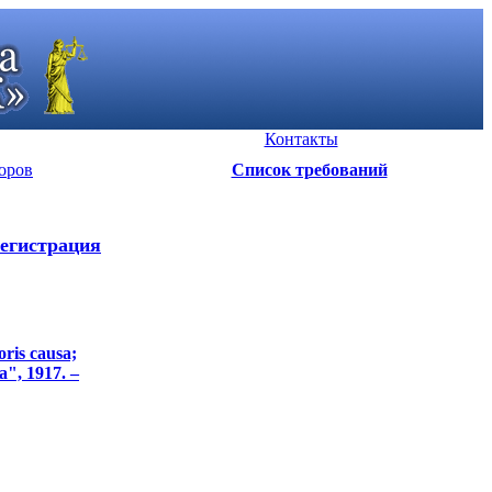
Контакты
оров
Список требований
егистрация
ris causa;
", 1917. –