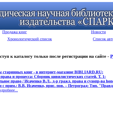
Продажа книг
Новости
Хронологический список
Список авт
ступ к каталогу только после регистрации на сайте -
Р
 старинных книг - в интернет-магазине BIBLIARD.RU:
права и процесса: Сборник цивилистических статей. Т. 1:
ное право / Исаченко В.Л., д-р гражд. права и судопр-ва hono
и с прим.: В.В. Исаченко, прис. пов. – Петроград: Тип. "Правда
робнее...