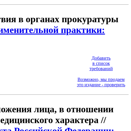
твия в органах прокуратуры
именительной практики:
Добавить
в список
требований
Возможно, мы продаем
это издание - проверить
ложения лица, в отношении
едицинского характера //
кта Российской Федерации: