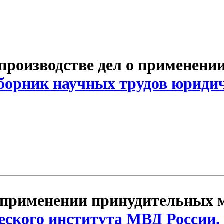
производстве дел о применени
борник научных трудов юридич
 применении принудительных м
еского института МВД России.