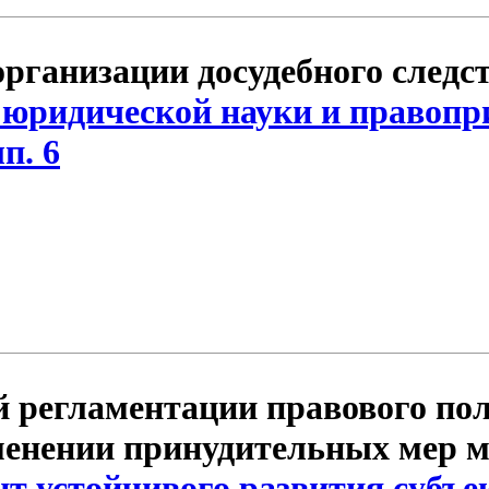
организации досудебного следс
юридической науки и правопр
п. 6
 регламентации правового по
именении принудительных мер м
нт устойчивого развития субъе