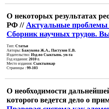
О некоторых результатах ре
РФ //
Актуальные проблемы 
Сборник научных трудов. Вы
Тип:
Статья
Авторы:
Бажукова Ж.А., Пастухов Е.В.
Издательство:
Изд-во Сыктывк. ун-та
Год издания:
2010 г.
Место издания:
Сыктывкар
Страницы :
99-103
О необходимости дальнейшей
которого ведется дело о пр
Правовая система как элеме