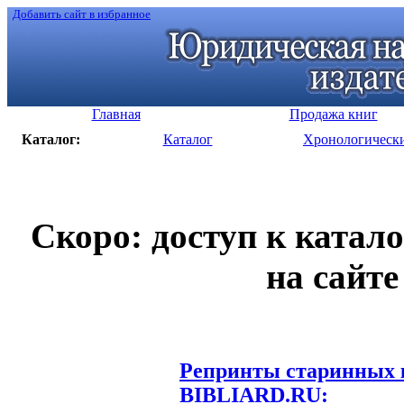
Добавить сайт в избранное
Главная
Продажа книг
Каталог:
Каталог
Хронологическ
Скоро: доступ к катал
на сайте
Репринты старинных к
BIBLIARD.RU: