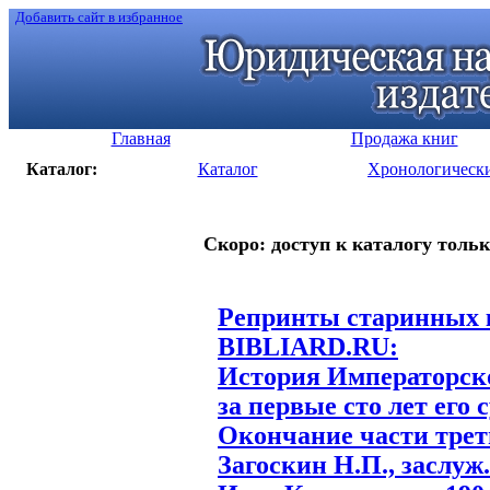
Добавить сайт в избранное
Главная
Продажа книг
Каталог:
Каталог
Хронологическ
Скоро: доступ к каталогу тольк
Репринты старинных к
BIBLIARD.RU:
История Императорско
за первые сто лет его 
Окончание части третье
Загоскин Н.П., заслуж.