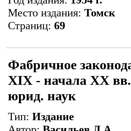
Место издания:
Томск
Страниц:
69
Фабричное законода
XIX - начала XX вв..
юрид. наук
Тип:
Издание
Автор:
Васильев Д.А.