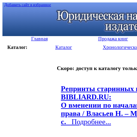
Добавить сайт в избранное
Главная
Продажа книг
Каталог:
Каталог
Хронологическ
Скоро: доступ к каталогу тольк
Репринты старинных к
BIBLIARD.RU:
О вменении по началам
права / Власьев Н. – М.
с.
Подробнее...