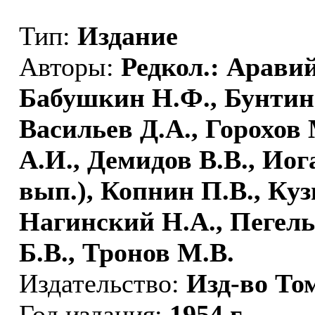
Тип:
Издание
Авторы:
Редкол.: Аравий
Бабушкин Н.Ф., Бунтин 
Васильев Д.А., Горохов
А.И., Демидов В.В., Иога
вып.), Копнин П.В., Куз
Нагинский Н.А., Пегель 
Б.В., Тронов М.В.
Издательство:
Изд-во Том
Год издания:
1954 г.