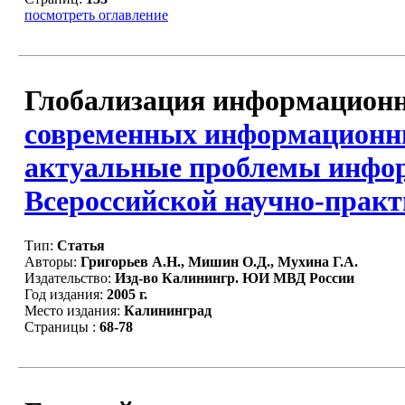
посмотреть оглавление
Глобализация информационн
современных информационны
актуальные проблемы инфор
Всероссийской научно-прак
Тип:
Статья
Авторы:
Григорьев А.Н., Мишин О.Д., Мухина Г.А.
Издательство:
Изд-во Калинингр. ЮИ МВД России
Год издания:
2005 г.
Место издания:
Калининград
Страницы :
68-78