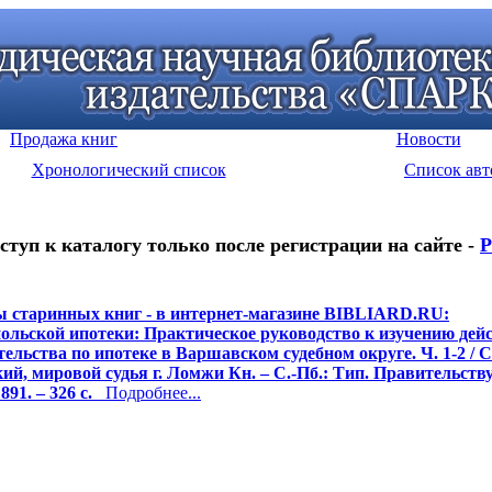
Продажа книг
Новости
Хронологический список
Список авт
ступ к каталогу только после регистрации на сайте -
Р
 старинных книг - в интернет-магазине BIBLIARD.RU:
ольской ипотеки: Практическое руководство к изучению де
тельства по ипотеке в Варшавском судебном округе. Ч. 1-2 / Со
ий, мировой судья г. Ломжи Кн. – С.-Пб.: Тип. Правительст
891. – 326 с.
Подробнее...