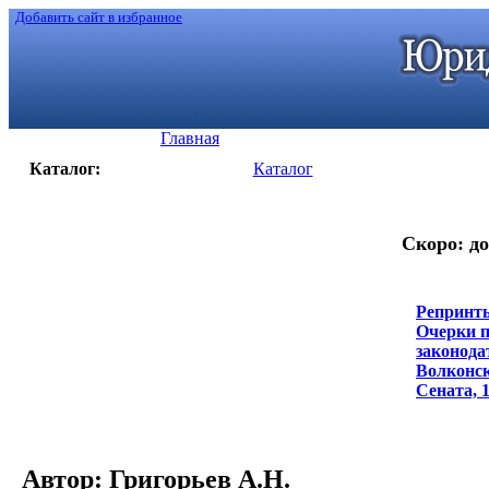
Добавить сайт в избранное
Главная
Каталог:
Каталог
Скоро: до
Репринты
Очерки п
законода
Волконск
Сената, 1
Автор: Григорьев А.Н.