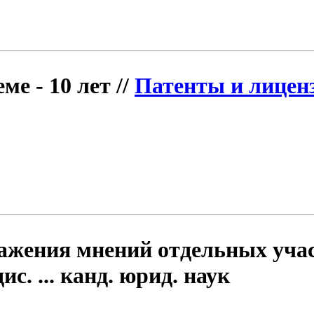
е - 10 лет //
Патенты и лицен
жения мнений отдельных учас
с. ... канд. юрид. наук