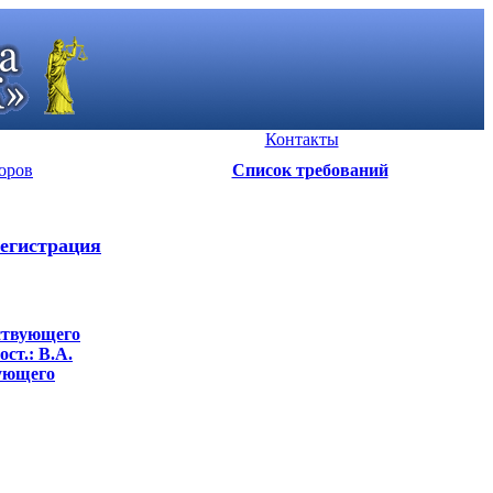
Контакты
оров
Список требований
егистрация
йствующего
ст.: В.А.
вующего