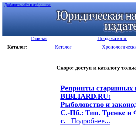
Добавить сайт в избранное
Главная
Продажа книг
Каталог:
Каталог
Хронологическ
Скоро: доступ к каталогу тольк
Репринты старинных к
BIBLIARD.RU:
Рыболовство и законод
С.-Пб.: Тип. Тренке и 
с.
Подробнее...