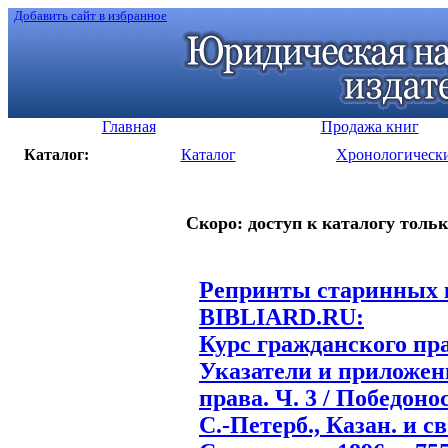
Добавить сайт в избранное
Главная
Продажа книг
Каталог:
Каталог
Хронологическ
Скоро: доступ к каталогу тольк
Репринты старинных к
BIBLIARD.RU:
Курс гражданского пра
Указатели и приложен
права. Ч. 3 / Победонос
С.-Петерб., Казан. и с