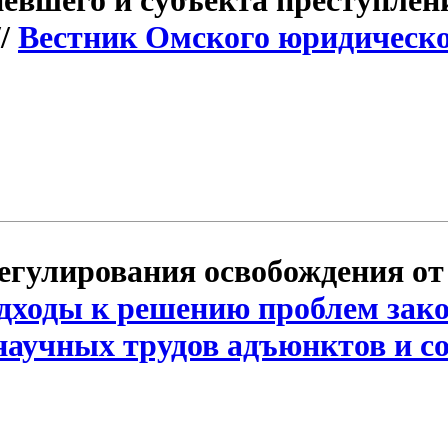
евшего и субъекта преступлен
//
Вестник Омского юридическог
егулирования освобождения от 
дходы к решению проблем зако
аучных трудов адъюнктов и со