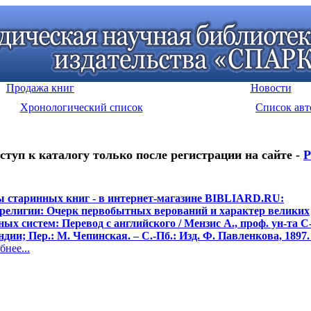
Продажа книг
Новости
Хронологический список
Список авт
ступ к каталогу только после регистрации на сайте -
Р
 старинных книг - в интернет-магазине BIBLIARD.RU:
религии: Очерк первобытных верований и характер великих
ных систем: Перевод с английского / Мензис А., проф. ун-та 
дии; Пер.: М. Чепинская. – С.-Пб.: Изд. Ф. Павленкова, 1897.
нее...