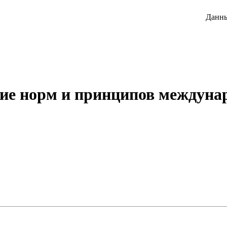
Данны
ие норм и принципов междунаро