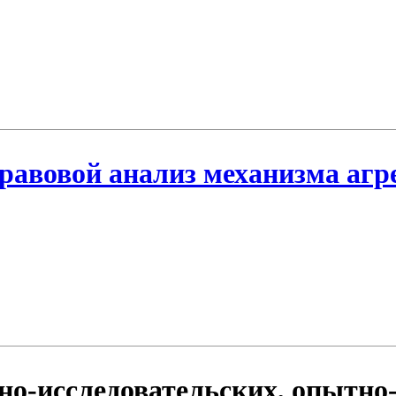
равовой анализ механизма агр
но-исследовательских, опытно