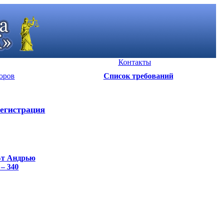
Контакты
оров
Список требований
егистрация
С-т Андрью
 – 340