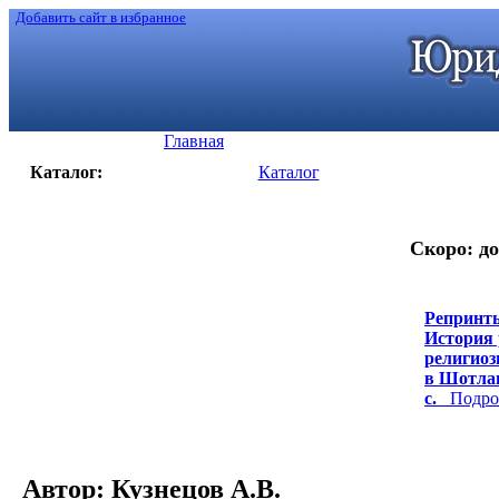
Добавить сайт в избранное
Главная
Каталог:
Каталог
Скоро: до
Репринты
История 
религиоз
в Шотлан
с.
Подроб
Автор: Кузнецов А.В.