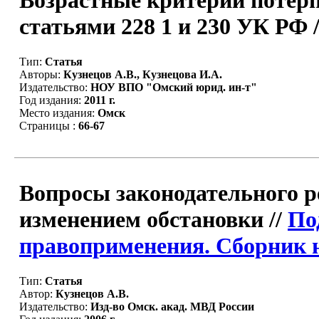
Возрастные критерии потерп
статьями 228 1 и 230 УК РФ 
Тип:
Статья
Авторы:
Кузнецов А.В., Кузнецова И.А.
Издательство:
НОУ ВПО "Омский юрид. ин-т"
Год издания:
2011 г.
Место издания:
Омск
Страницы :
66-67
Вопросы законодательного р
изменением обстановки //
По
правоприменения. Сборник н
Тип:
Статья
Автор:
Кузнецов А.В.
Издательство:
Изд-во Омск. акад. МВД России