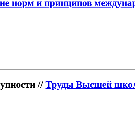
ие норм и принципов междунар
упности //
Труды Высшей шко