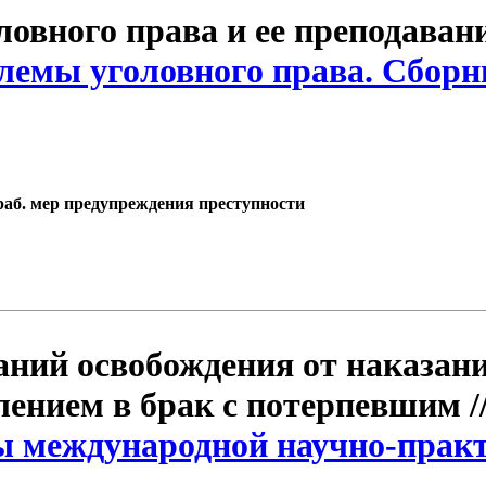
овного права и ее преподавани
блемы уголовного права. Сборн
зраб. мер предупреждения преступности
ний освобождения от наказани
плением в брак с потерпевшим /
лы международной научно-прак