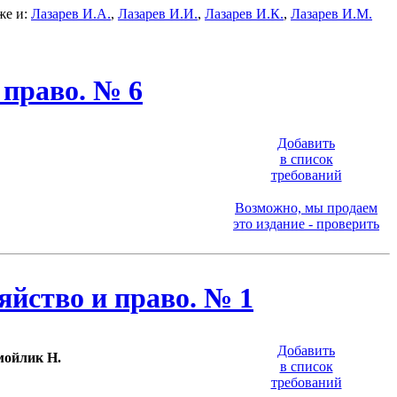
же и:
Лазарев И.А.
,
Лазарев И.И.
,
Лазарев И.К.
,
Лазарев И.М.
 право. № 6
Добавить
в список
требований
Возможно, мы продаем
это издание - проверить
яйство и право. № 1
Добавить
амойлик Н.
в список
требований