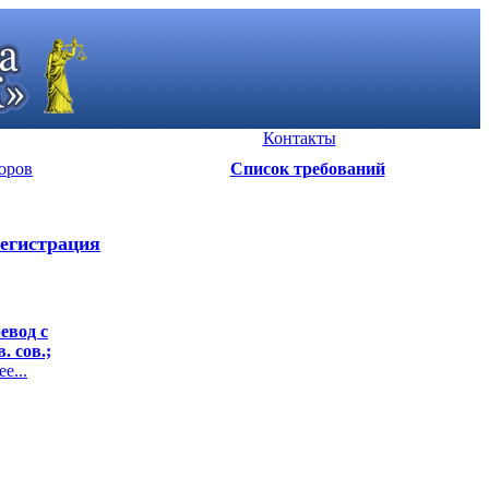
Контакты
оров
Список требований
егистрация
евод с
. сов.;
е...