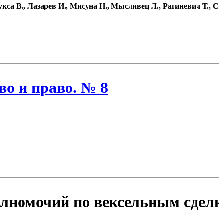
кса В., Лазарев И., Мисуна Н., Мысливец Л., Рагиневич Т., 
во и право. № 8
лномочий по вексельным сделк