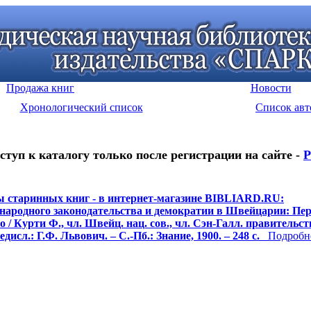
Продажа книг
Новости
Хронологический список
Список авт
ступ к каталогу только после регистрации на сайте -
Р
 старинных книг - в интернет-магазине BIBLIARD.RU:
народного законодательства и демократии в Швейцарии: Пер
 / Курти Ф., чл. Швейц. нац. сов., чл. Сэн-Галл. правительств
едисл.: Г.Ф. Львович. – С.-Пб.: Знание, 1900. – 248 с.
Подробне