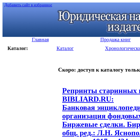
Добавить сайт в избранное
Главная
Продажа книг
Каталог:
Каталог
Хронологическ
Скоро: доступ к каталогу тольк
Репринты старинных к
BIBLIARD.RU:
Банковая энциклопеди
организация фондовых 
Биржевые сделки. Бирж
общ. ред.: Л.Н. Ясноп