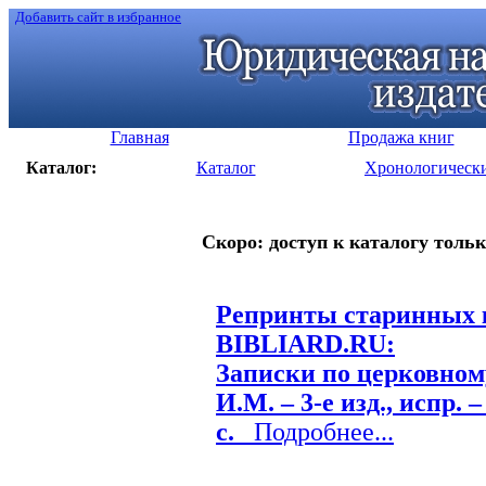
Добавить сайт в избранное
Главная
Продажа книг
Каталог:
Каталог
Хронологическ
Скоро: доступ к каталогу тольк
Репринты старинных к
BIBLIARD.RU:
Записки по церковном
И.М. – 3-е изд., испр. 
с.
Подробнее...