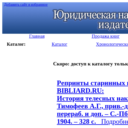
Добавить сайт в избранное
Главная
Продажа книг
Каталог:
Каталог
Хронологическ
Скоро: доступ к каталогу тольк
Репринты старинных к
BIBLIARD.RU:
История телесных нака
Тимофеев А.Г., прив.-до
перераб. и доп. – С.-Пб
1904. – 328 с.
Подробнее