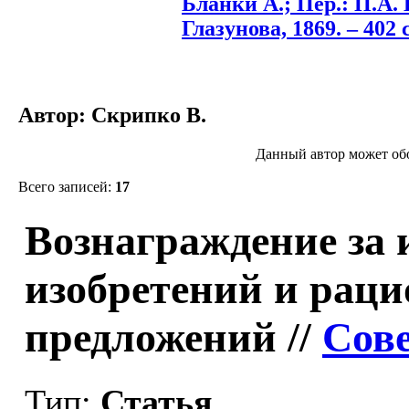
Бланки А.; Пер.: П.А. 
Глазунова, 1869. – 402 с
Автор: Скрипко В.
Данный автор может обо
Всего записей:
17
Вознаграждение за 
изобретений и рац
предложений //
Сове
Тип:
Статья