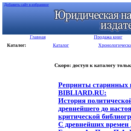
Добавить сайт в избранное
Главная
Продажа книг
Каталог:
Каталог
Хронологическ
Скоро: доступ к каталогу тольк
Репринты старинных к
BIBLIARD.RU:
История политической
древнейшего до насто
критической библиогр
С древнейших времен д