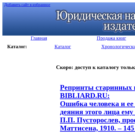
Добавить сайт в избранное
Главная
Продажа книг
Каталог:
Каталог
Хронологическ
Скоро: доступ к каталогу тольк
Репринты старинных к
BIBLIARD.RU:
Ошибка человека и ее
деяния этого лица ему 
П.П. Пусторослев, про
Маттисена, 1910. – 145 