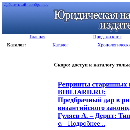
Добавить сайт в избранное
Главная
Продажа книг
Каталог:
Каталог
Хронологическ
Скоро: доступ к каталогу тольк
Репринты старинных к
BIBLIARD.RU:
Предбрачный дар в ри
византийского законод
Гуляев А. – Дерпт: Тип
с.
Подробнее...