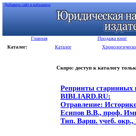
Добавить сайт в избранное
Главная
Продажа книг
Каталог:
Каталог
Хронологическ
Скоро: доступ к каталогу тольк
Репринты старинных к
BIBLIARD.RU:
Отравление: Историко
Есипов В.В., проф. Им
Тип. Варш. учеб. окр., 1