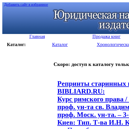
Добавить сайт в избранное
Главная
Продажа книг
Каталог:
Каталог
Хронологическ
Скоро: доступ к каталогу тольк
Репринты старинных к
BIBLIARD.RU:
Курс римского права /
проф. ун-та св. Влади
проф. Моск. ун-та. – 3-
Киев: Тип. Т-ва И.Н. К