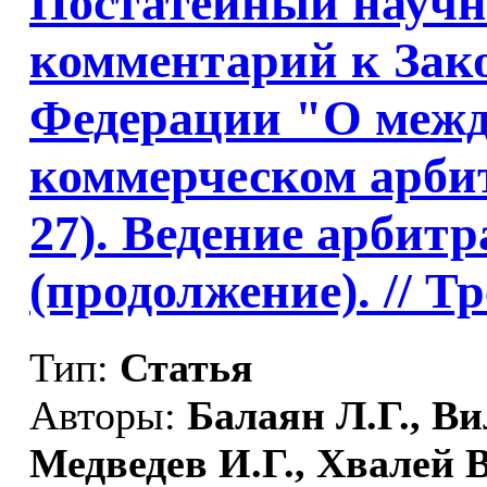
Постатейный научн
комментарий к Зак
Федерации "О меж
коммерческом арбитр
27). Ведение арбит
(продолжение). //
Тр
Тип:
Статья
Авторы:
Балаян Л.Г., Ви
Медведев И.Г., Хвалей В