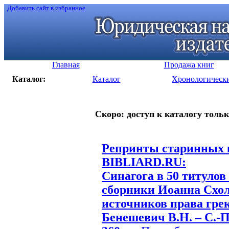
Добавить сайт в избранное
Главная
Продажа книг
Каталог:
Каталог
Хронологическ
Скоро: доступ к каталогу тольк
Репринты старинных к
BIBLIARD.RU:
Синагога в 50 титулов
сборники Иоанна Схол
источников права грек
Бенешевич В.Н. – С.-Пб