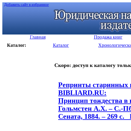
Добавить сайт в избранное
Главная
Продажа книг
Каталог:
Каталог
Хронологическ
Скоро: доступ к каталогу тольк
Репринты старинных к
BIBLIARD.RU:
Принцип тождества в 
Гольмстен А.Х. – С.-П
Сената, 1884. – 269 с.
П