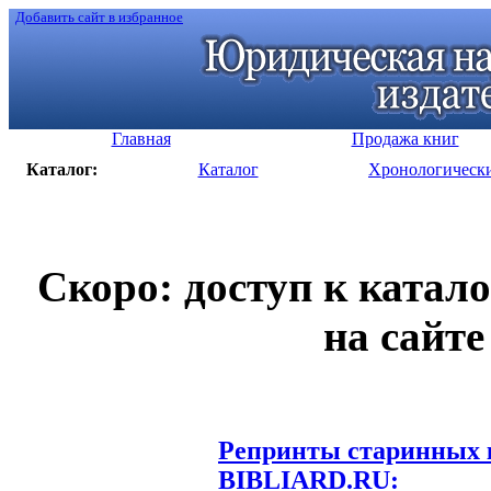
Добавить сайт в избранное
Главная
Продажа книг
Каталог:
Каталог
Хронологическ
Скоро: доступ к катал
на сайте
Репринты старинных к
BIBLIARD.RU: