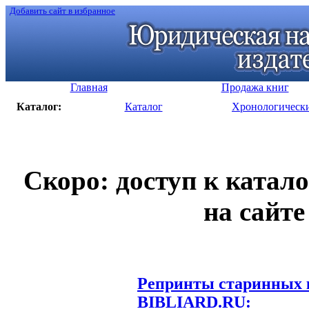
Добавить сайт в избранное
Главная
Продажа книг
Каталог:
Каталог
Хронологическ
Скоро: доступ к катал
на сайте
Репринты старинных к
BIBLIARD.RU: