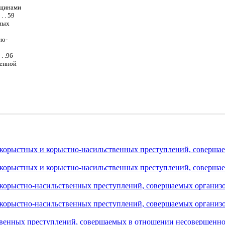
нщинами
. . 59
нных
но-
. .96
венной
корыстных и корыстно-насильственных преступлений, совершаем
корыстных и корыстно-насильственных преступлений, совершаем
корыстно-насильственных преступлений, совершаемых организ
орыстно-насильственных преступлений, совершаемых организова
енных преступлений, совершаемых в отношении несовершеннолет