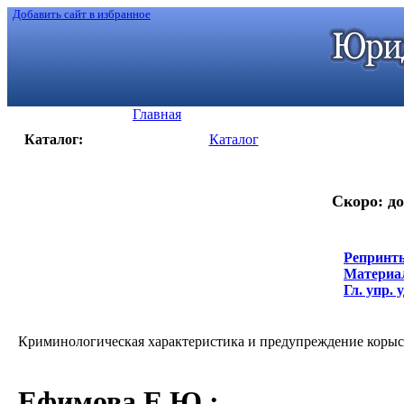
Добавить сайт в избранное
Главная
Каталог:
Каталог
Скоро: до
Репринты
Материал
Гл. упр. у
Криминологическая характеристика и предупреждение корыст
Ефимова Е.Ю.
: