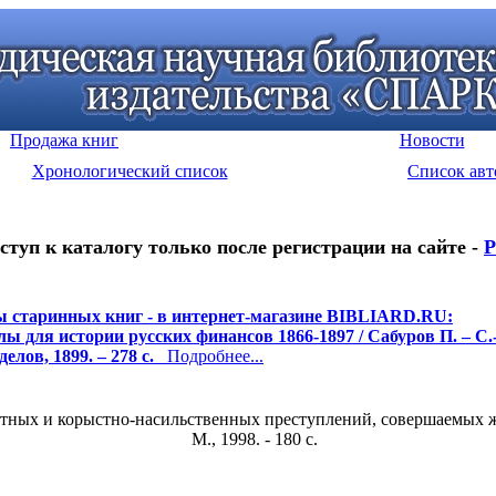
Продажа книг
Новости
Хронологический список
Список авт
ступ к каталогу только после регистрации на сайте -
Р
 старинных книг - в интернет-магазине BIBLIARD.RU:
ы для истории русских финансов 1866-1897 / Сабуров П. – С.-
делов, 1899. – 278 с.
Подробнее...
ных и корыстно-насильственных преступлений, совершаемых жен
М., 1998. - 180 c.