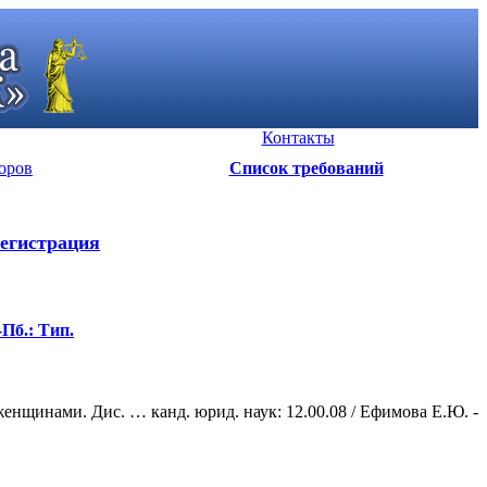
Контакты
оров
Список требований
егистрация
Пб.: Тип.
щинами. Дис. … канд. юрид. наук: 12.00.08 / Ефимова Е.Ю. -