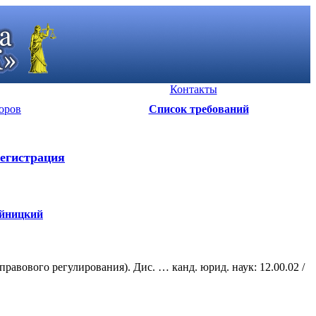
Контакты
оров
Список требований
егистрация
ойницкий
вового регулирования). Дис. … канд. юрид. наук: 12.00.02 /