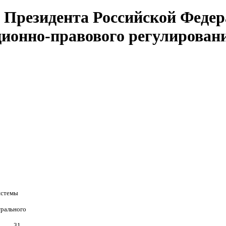
Президента Российской Федер
ионно-правового регулирования
истемы
трального
. . .31