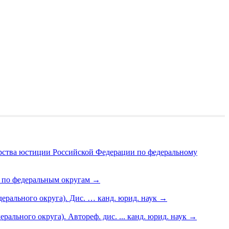
рства юстиции Российской Федерации по федеральному
и по федеральным округам
→
рального округа). Дис. … канд. юрид. наук
→
льного округа). Автореф. дис. ... канд. юрид. наук
→