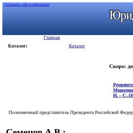
Добавить сайт в избранное
Главная
Каталог:
Каталог
Скоро: до
Репринты
Мошеннич
И. – С.-П
Полномочный представитель Президента Российской Федерац
Семенов А.В.
: