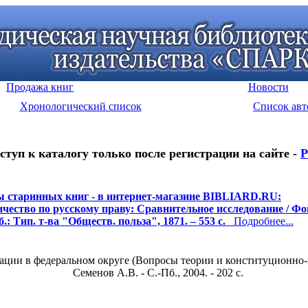
Продажа книг
Новости
Хронологический список
Список авт
ступ к каталогу только после регистрации на сайте -
Р
 старинных книг - в интернет-магазине BIBLIARD.RU:
ество по русскому праву: Сравнительное исследование / Ф
б.: Тип. т-ва "Обществ. польза", 1871. – 553 с.
Подробнее...
ии в федеральном округе (Вопросы теории и конституционно-пра
Семенов А.В. - С.-Пб., 2004. - 202 c.