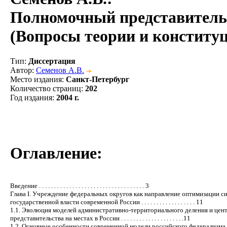
Полномочный представитель 
(Вопросы теории и конституц
Тип
:
Диссертация
Автор
:
Семенов А.В.
Место издания
:
Санкт-Петербург
Количество страниц
:
202
Год издания
:
2004 г.
Оглавление:
Введение . . . . . . . . . . . . . . . . . . . . . . . . . . . . . . . . . . . 3
Глава I. Учреждение федеральных округов как направление оптимизации с
государственной власти современной России . . . . . . . . . . . . . . . . . . 11
1.1. Эволюция моделей административно-территориального деления и цен
представительства на местах в России . . . . . . . . . . . . . . . . . . . . .11
1.2. Основные особенности современной модели российского федерализма . . 