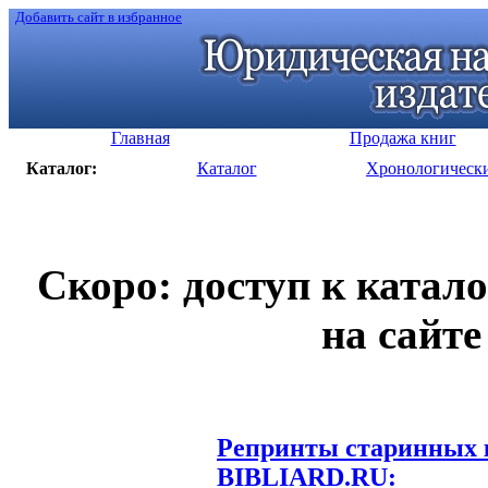
Добавить сайт в избранное
Главная
Продажа книг
Каталог:
Каталог
Хронологическ
Скоро: доступ к катал
на сайте
Репринты старинных к
BIBLIARD.RU: