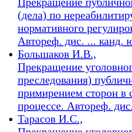
Прекращение публичног
(дела) по нереабилити
нормативного регулиро
Автореф. дис. ... канд.
Большаков И.В.,
Прекращение уголовног
преследования) публичн
примирением сторон в 
процессе. Автореф. дис.
Тарасов И.С.,
Прекращение уголовног