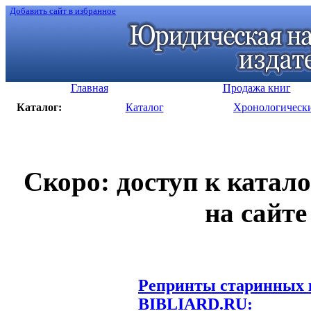
Добавить сайт в избранное
Главная
Продажа книг
Каталог:
Каталог
Хронологическ
Скоро: доступ к катал
на сайте
Репринты старинных к
BIBLIARD.RU: