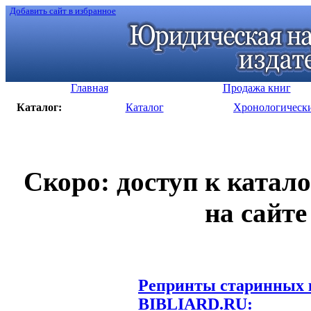
Добавить сайт в избранное
Главная
Продажа книг
Каталог:
Каталог
Хронологическ
Скоро: доступ к катал
на сайте
Репринты старинных к
BIBLIARD.RU: