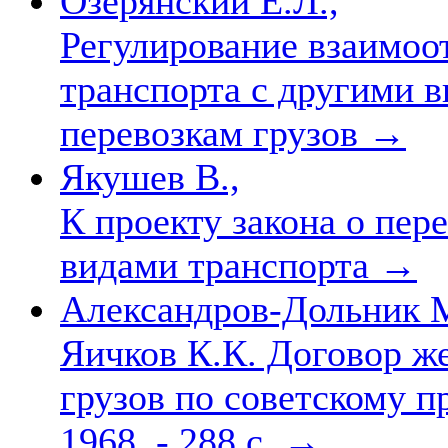
Озерянский Е.Л.,
Регулирование взаимоо
транспорта с другими в
перевозкам грузов
→
Якушев В.,
К проекту закона о пер
видами транспорта
→
Александров-Дольник М
Яичков К.К. Договор ж
грузов по советскому п
1968. - 288 с.
→