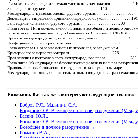
Глава вторая. Запрещение оружия массового уничтожения . . . . . . . . . . . . 14
Запрещенное оружие . . . . . . . . . . . . . . . . . . . . . . . . . . . . . .146
Международно-правовая оценка ядерного оружия . . . . . . . . . . . . . . . . .165
Декларация о запрещении применения ядерного оружия . . . . . . . . . . . . . .191
Запрещение испытаний ядерного оружия . . . . . . . . . . . . . . . . . . . . .203
Глава третья. Пути осуществления принципа всеобщего и полного разоруже
Борьба за выполнение резолюции Генеральной Ассамблеи 1378 (XIV) . . . . . 
Проекты международного договора о разоружении . . . . . . . . . . . . . . . . 233
Неофициальные планы разоружения . . . . . . . . . . . . . . . . . . . . . . . 251
Глава четвертая. Правовые основы контроля над разоружением . . . . . . . . . .
Критерии правомерности контроля . . . . . . . . . . . . . . . . . . . . . . . 276
Предложения о контроле в свете международного права . . . . . . . . . . . . . 289
Глава пятая. Международная безопасность в условиях полного разоружения 
Правовые основы безопасности государств в разоруженном мире . . . . . . . . 
Международные вооруженные силы и роль принуждения в разоруженном мир
Возможно, Вас так же заинтересуют следующие издания:
Бобров Р.Л., Малинин С.А.,
Богданов О.В. Всеобщее и полное разоружение (Междун
Баскин Ю.Я.,
Богданов О.В. Всеобщее и полное разоружение (Междун
Всеобщее и полное разоружение
→
Романов В.А.,