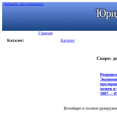
Добавить сайт в избранное
Главная
Каталог:
Каталог
Скоро: до
Репринт
Экономич
предприн
хозяев и 
1887. – 45
Всеобщее и полное разоружен