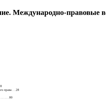
ние. Международно-правовые 
28
права . . .28
 . . . 80