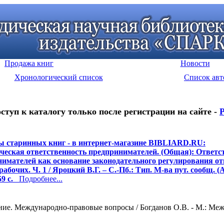
Продажа книг
Новости
Хронологический список
Список авт
ступ к каталогу только после регистрации на сайте -
ы старинных книг - в интернет-магазине BIBLIARD.RU:
еская ответственность предпринимателей. (Общая): Ответс
имателей как основание законодательного регулирования о
рабочих. Ч. 1 / Яроцкий В.Г. – С.-Пб.: Тип. М-ва пут. сообщ. (А
9 с.
Подробнее...
ие. Международно-правовые вопросы / Богданов О.В. - М.: Между