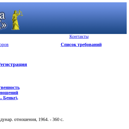
Контакты
оров
Список требований
Регистрация
твенность
тношений
. Бенке),
нар. отношения, 1964. - 360 c.