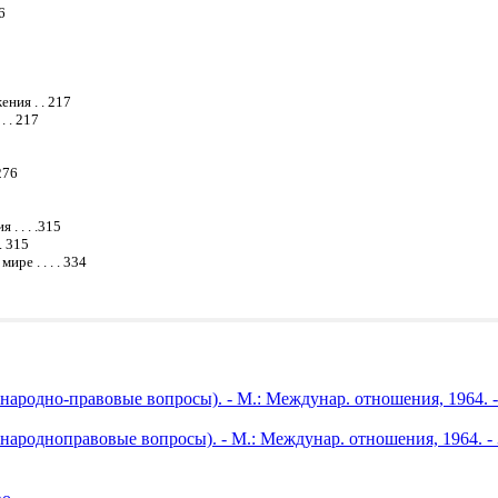
6
ния . . 217
. . 217
276
. . . .315
. 315
е . . . . 334
ародно-правовые вопросы). - М.: Междунар. отношения, 1964. -
ародноправовые вопросы). - М.: Междунар. отношения, 1964. - 