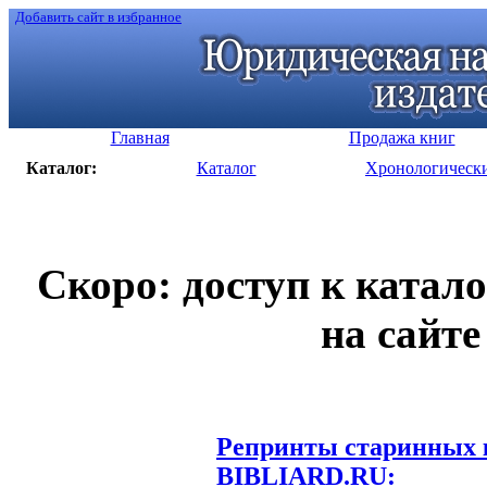
Добавить сайт в избранное
Главная
Продажа книг
Каталог:
Каталог
Хронологическ
Скоро: доступ к катал
на сайте
Репринты старинных к
BIBLIARD.RU: