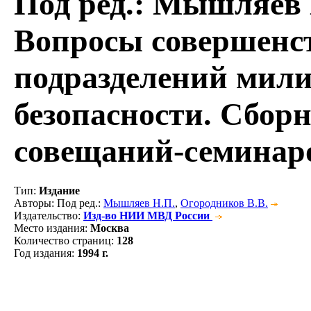
Под ред.: Мышляев 
Вопросы совершенс
подразделений мил
безопасности. Сбор
совещаний-семинаро
Тип
:
Издание
Авторы
: Под ред.:
Мышляев Н.П.
,
Огородников В.В.
Издательство
:
Изд-во НИИ МВД России
Место издания
:
Москва
Количество страниц
:
128
Год издания
:
1994 г.