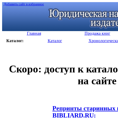
Добавить сайт в избранное
Главная
Продажа книг
Каталог:
Каталог
Хронологическ
Скоро: доступ к катал
на сайте
Репринты старинных к
BIBLIARD.RU: