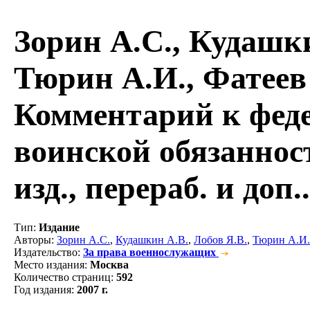
Зорин А.С., Кудашки
Тюрин А.И., Фатеев
Комментарий к фед
воинской обязанност
изд., перераб. и доп.
Тип
:
Издание
Авторы
:
Зорин А.С.
,
Кудашкин А.В.
,
Лобов Я.В.
,
Тюрин А.И.
Издательство
:
За права военнослужащих
Место издания
:
Москва
Количество страниц
:
592
Год издания
:
2007 г.