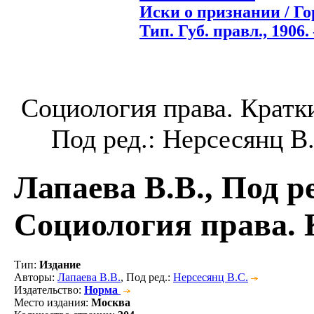
Иски о признании / Го
Тип. Губ. правл., 1906. 
Социология права. Кратки
Под ред.: Нерсесянц В.С
Лапаева В.В., Под р
Социология права. 
Тип
:
Издание
Авторы
:
Лапаева В.В.
, Под ред.:
Нерсесянц В.С.
Издательство
:
Норма
Место издания
:
Москва