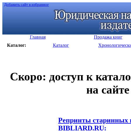
Добавить сайт в избранное
Главная
Продажа книг
Каталог:
Каталог
Хронологическ
Скоро: доступ к катал
на сайте
Репринты старинных к
BIBLIARD.RU: