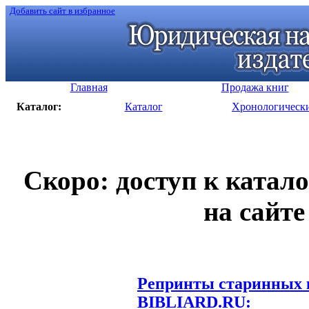
Добавить сайт в избранное
Главная
Продажа книг
Каталог:
Каталог
Хронологическ
Скоро: доступ к катал
на сайте
Репринты старинных к
BIBLIARD.RU: