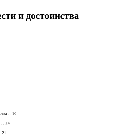
сти и достоинства
ва . . .10
 . .14
 .21