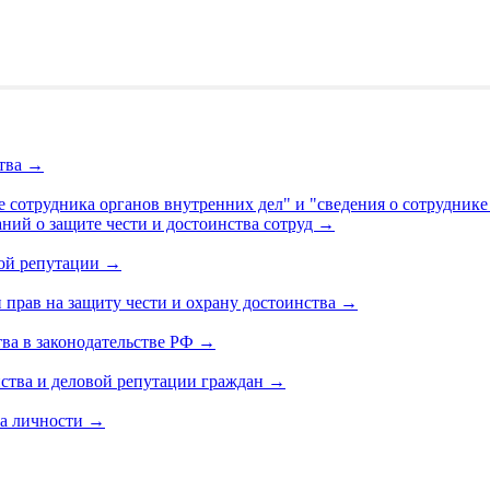
ства
→
е сотрудника органов внутренних дел" и "сведения о сотрудник
ний о защите чести и достоинства сотруд
→
вой репутации
→
прав на защиту чести и охрану достоинства
→
тва в законодательстве РФ
→
нства и деловой репутации граждан
→
ва личности
→