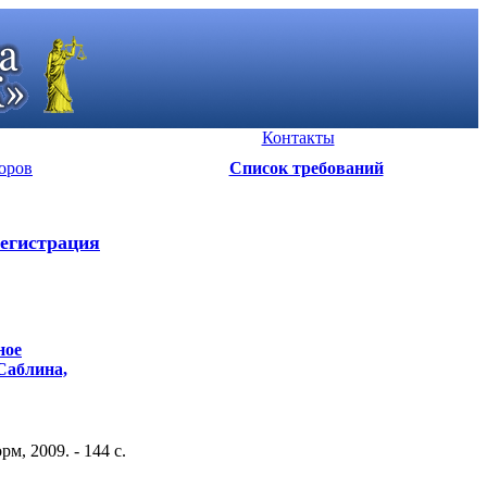
Контакты
оров
Список требований
егистрация
ное
 Саблина,
, 2009. - 144 c.