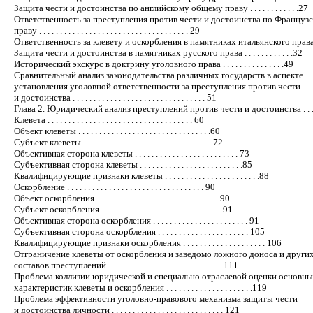
Защита чести и достоинства по английскому общему праву . . . . . . . . . . . .27
Ответственность за преступления против чести и достоинства по Француз
праву . . . . . . . . . . . . . . . . . . . . . . . . . . . . . . . . . . . . 29
Ответственность за клевету и оскорбления в памятниках итальянского права .
Защита чести и достоинства в памятниках русского права . . . . . . . . . . . .32
Исторический экскурс в доктрину уголовного права . . . . . . . . . . . . . . .49
Сравнительный анализ законодательства различных государств в аспекте
установления уголовной ответственности за преступления против чести
и достоинства . . . . . . . . . . . . . . . . . . . . . . . . . . . . . . . . 51
Глава 2. Юридический анализ преступлений против чести и достоинства . . . 
Клевета . . . . . . . . . . . . . . . . . . . . . . . . . . . . . . . . . . . 60
Объект клеветы . . . . . . . . . . . . . . . . . . . . . . . . . . . . . . . .60
Субъект клеветы . . . . . . . . . . . . . . . . . . . . . . . . . . . . . . . 72
Объективная сторона клеветы . . . . . . . . . . . . . . . . . . . . . . . . . 73
Субъективная сторона клеветы . . . . . . . . . . . . . . . . . . . . . . . . .85
Квалифицирующие признаки клеветы . . . . . . . . . . . . . . . . . . . . . . .88
Оскорбление . . . . . . . . . . . . . . . . . . . . . . . . . . . . . . . . . 90
Объект оскорбления . . . . . . . . . . . . . . . . . . . . . . . . . . . . . .90
Субъект оскорбления . . . . . . . . . . . . . . . . . . . . . . . . . . . . . 91
Объективная сторона оскорбления . . . . . . . . . . . . . . . . . . . . . . . 91
Субъективная сторона оскорбления . . . . . . . . . . . . . . . . . . . . . . 105
Квалифицирующие признаки оскорбления . . . . . . . . . . . . . . . . . . . . 106
Отграничение клеветы от оскорбления и заведомо ложного доноса и други
составов преступлений . . . . . . . . . . . . . . . . . . . . . . . . . . . .111
Проблема коллизии юридической и специально отраслевой оценки основн
характеристик клеветы и оскорбления . . . . . . . . . . . . . . . . . . . . .119
Проблема эффективности уголовно-правового механизма защиты чести
и достоинства личности . . . . . . . . . . . . . . . . . . . . . . . . . . . 121