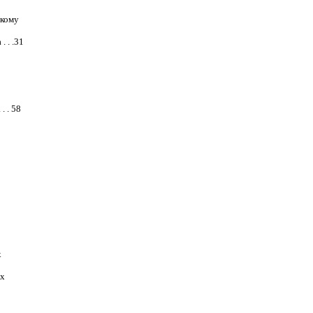
скому
 . .31
. . 58
х
ых