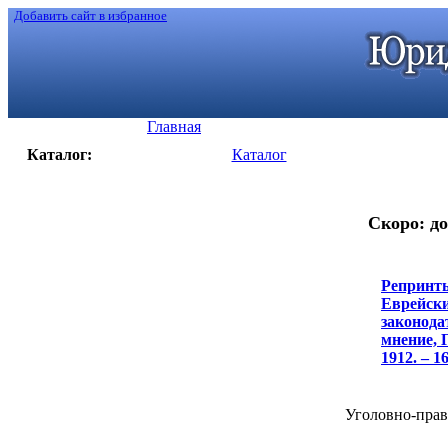
Добавить сайт в избранное
Главная
Каталог:
Каталог
Скоро: до
Репринты
Еврейски
законода
мнение, 
1912. – 16
Уголовно-право