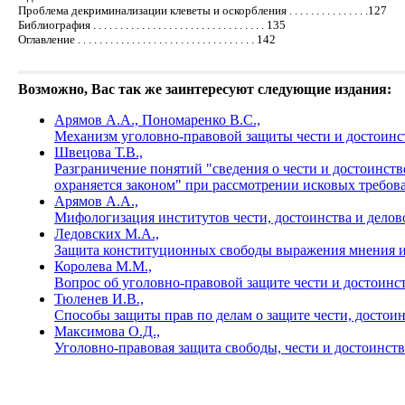
Проблема декриминализации клеветы и оскорбления . . . . . . . . . . . . . . .127
Библиография . . . . . . . . . . . . . . . . . . . . . . . . . . . . . . . . 135
Оглавление . . . . . . . . . . . . . . . . . . . . . . . . . . . . . . . . . 142
Возможно, Вас так же заинтересуют следующие издания:
Арямов А.А., Пономаренко В.С.,
Механизм уголовно-правовой защиты чести и достоин
Швецова Т.В.,
Разграничение понятий "сведения о чести и достоинств
охраняется законом" при рассмотрении исковых требова
Арямов А.А.,
Мифологизация институтов чести, достоинства и дело
Ледовских М.А.,
Защита конституционных свободы выражения мнения и 
Королева М.М.,
Вопрос об уголовно-правовой защите чести и достоинс
Тюленев И.В.,
Способы защиты прав по делам о защите чести, достои
Максимова О.Д.,
Уголовно-правовая защита свободы, чести и достоинст