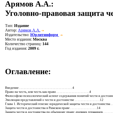
Арямов А.А.
:
Уголовно-правовая защита че
Тип
:
Издание
Автор
:
Арямов А.А.
Издательство
:
Юрлитинформ
Место издания
:
Москва
Количество страниц
:
144
Год издания
:
2009 г.
Оглавление:
Введение . . . . . . . . . . . . . . . . . . . . . . . . . . . . . . . . . . . 4
Право на честь, или честь как право . . . . . . . . . . . . . . . . . . . . . .4
Философско-психологический аспект содержания понятий чести и достоинст
Эволюция представлений о чести и достоинстве . . . . . . . . . . . . . . . . .12
Глава 1. Исторический генезис юридической защиты чести и достоинства . . .
Защита чести и достоинства в Римском праве . . . . . . . . . . . . . . . . . .14
Защита чести и достоинства по обычному праву древних германцев . . . . . . .