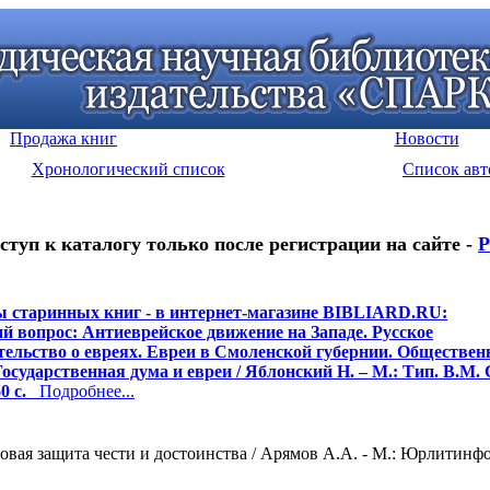
Продажа книг
Новости
Хронологический список
Список авт
ступ к каталогу только после регистрации на сайте -
Р
 старинных книг - в интернет-магазине BIBLIARD.RU:
й вопрос: Антиеврейское движение на Западе. Русское
тельство о евреях. Евреи в Смоленской губернии. Обществен
Государственная дума и евреи / Яблонский Н. – М.: Тип. В.М.
0 с.
Подробнее...
вая защита чести и достоинства / Арямов А.А. - М.: Юрлитинформ