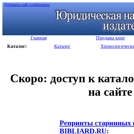
Добавить сайт в избранное
Главная
Продажа книг
Каталог:
Каталог
Хронологическ
Скоро: доступ к катал
на сайте
Репринты старинных к
BIBLIARD.RU: