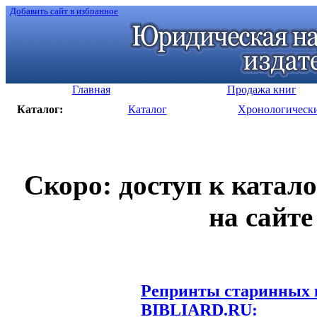
Добавить сайт в избранное
Главная
Продажа книг
Каталог:
Каталог
Хронологическ
Скоро: доступ к катал
на сайте
Репринты старинных к
BIBLIARD.RU: