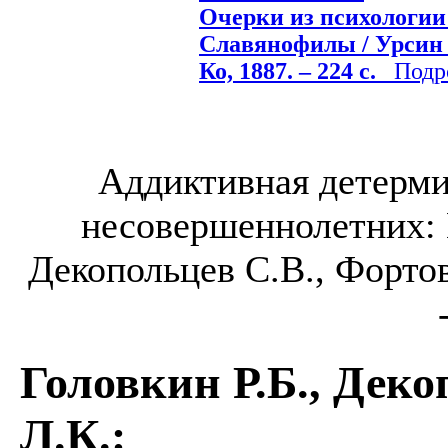
Очерки из психологии
Славянофилы / Урсин М
Ко, 1887. – 224 c.
Подро
Аддиктивная детерми
несовершеннолетних: 
Декопольцев С.В., Фортов
Головкин Р.Б., Деко
Л.К.
: