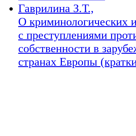
Гаврилина З.Т.,
О криминологических и
с преступлениями прот
собственности в заруб
странах Европы (кратк