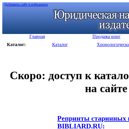
Добавить сайт в избранное
Главная
Продажа книг
Каталог:
Каталог
Хронологическ
Скоро: доступ к катал
на сайте
Репринты старинных к
BIBLIARD.RU: