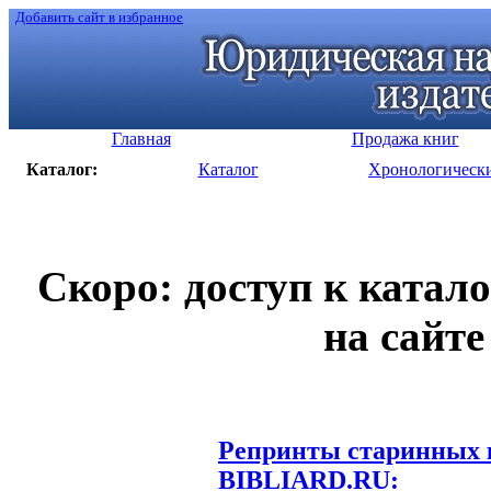
Добавить сайт в избранное
Главная
Продажа книг
Каталог:
Каталог
Хронологическ
Скоро: доступ к катал
на сайте
Репринты старинных к
BIBLIARD.RU: