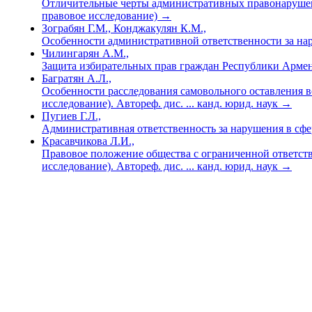
Отличительные черты административных правонарушен
правовое исследование)
→
Зограбян Г.М., Конджакулян К.М.,
Особенности административной ответственности за на
Чилингарян А.М.,
Защита избирательных прав граждан Республики Армения
Багратян А.Л.,
Особенности расследования самовольного оставления в
исследование). Автореф. дис. ... канд. юрид. наук
→
Пугиев Г.Л.,
Административная ответственность за нарушения в сфер
Красавчикова Л.И.,
Правовое положение общества с ограниченной ответст
исследование). Автореф. дис. ... канд. юрид. наук
→