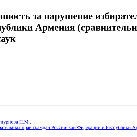
нность за нарушение избирате
публики Армения (сравнительно
наук
епурнова Н.М.,
рательных прав граждан Российской Федерации и Республики А