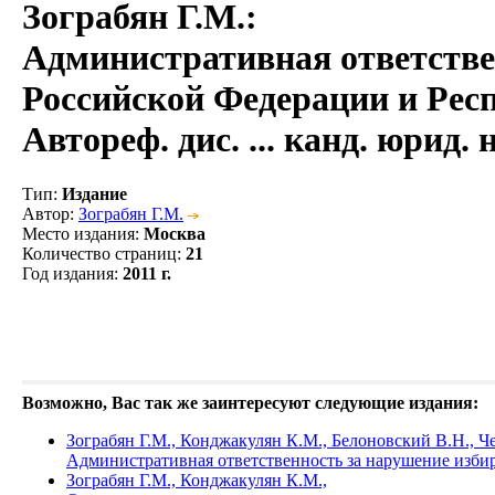
Зограбян Г.М.
:
Административная ответстве
Российской Федерации и Рес
Автореф. дис. ... канд. юрид. 
Тип
:
Издание
Автор
:
Зограбян Г.М.
Место издания
:
Москва
Количество страниц
:
21
Год издания
:
2011 г.
Возможно, Вас так же заинтересуют следующие издания:
Зограбян Г.М., Конджакулян К.М., Белоновский В.Н., Ч
Административная ответственность за нарушение изби
Зограбян Г.М., Конджакулян К.М.,