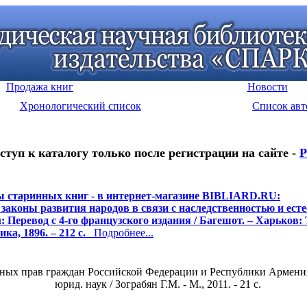
Продажа книг
Новости
Хронологический список
Список авт
ступ к каталогу только после регистрации на сайте -
Р
 старинных книг - в интернет-магазине BIBLIARD.RU:
законы развития народов в связи с наследственностью и ес
: Перевод с 4-го французского издания / Багешот. – Харьков: 
а, 1896. – 212 с.
Подробнее...
ых прав граждан Российской Федерации и Республики Армения (с
юрид. наук / Зограбян Г.М. - М., 2011. - 21 c.