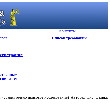
Контакты
оров
Список требований
егистрация
тественным
Тип. И. М.
равнительно-правовое исследование). Автореф. дис. ... канд.