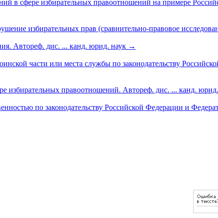
ий в сфере избирательных правоотношений на примере Российс
рушение избирательных прав (сравнительно-правовое исследова
. Автореф. дис. ... канд. юрид. наук
→
оинской части или места службы по законодательству Российск
е избирательных правоотношений. Автореф. дис. ... канд. юрид
венностью по законодательству Российской Федерации и Федера