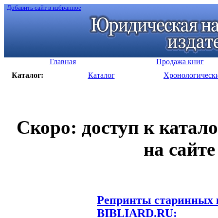
Добавить сайт в избранное
Главная
Продажа книг
Каталог:
Каталог
Хронологическ
Скоро: доступ к катал
на сайте
Репринты старинных к
BIBLIARD.RU: