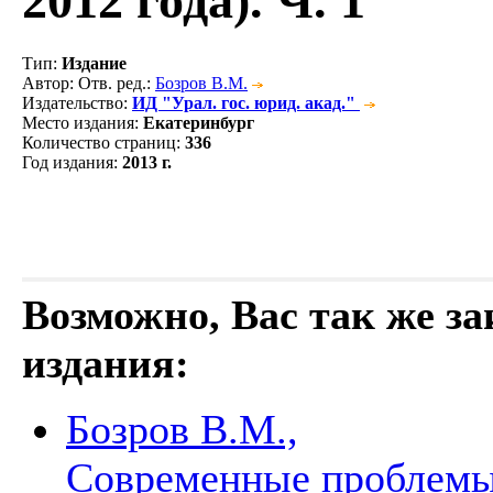
2012 года). Ч. 1
Тип
:
Издание
Автор
: Отв. ред.:
Бозров В.М.
Издательство
:
ИД "Урал. гос. юрид. акад."
Место издания
:
Екатеринбург
Количество страниц
:
336
Год издания
:
2013 г.
Возможно, Вас так же з
издания:
Бозров В.М.,
Современные проблемы 