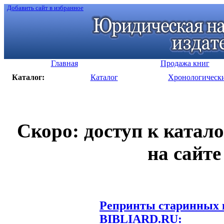
Добавить сайт в избранное
Главная
Продажа книг
Каталог:
Каталог
Хронологическ
Скоро: доступ к катал
на сайте
Репринты старинных к
BIBLIARD.RU: