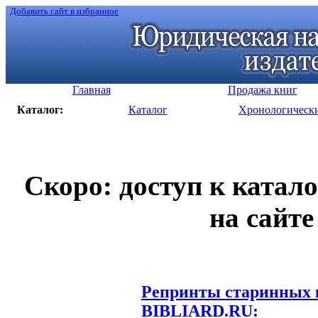
Добавить сайт в избранное
Главная
Продажа книг
Каталог:
Каталог
Хронологическ
Скоро: доступ к катал
на сайте
Репринты старинных к
BIBLIARD.RU: