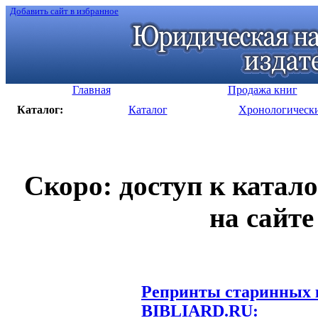
Добавить сайт в избранное
Главная
Продажа книг
Каталог:
Каталог
Хронологическ
Скоро: доступ к катал
на сайте
Репринты старинных к
BIBLIARD.RU: