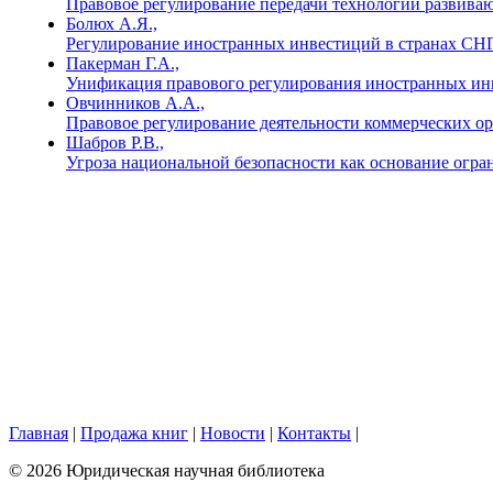
Правовое регулирование передачи технологии развивающ
Болюх А.Я.,
Регулирование иностранных инвестиций в странах СНГ (
Пакерман Г.А.,
Унификация правового регулирования иностранных инве
Овчинников А.А.,
Правовое регулирование деятельности коммерческих ор
Шабров Р.В.,
Угроза национальной безопасности как основание ог
Главная
|
Продажа книг
|
Новости
|
Контакты
|
© 2026 Юридическая научная библиотека