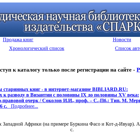
Продажа книг
Новости
Хронологический список
Список авт
ступ к каталогу только после регистрации на сайте -
Р
 старинных книг - в интернет-магазине BIBLIARD.RU:
х к разводу в Византии с половины IX до половины XV века:
-правовой очерк / Соколов И.И., проф. – С.-Пб.: Тип. М. Ме
6 с.
Подробнее...
падной Африки (на примере Буркина Фасо и Кот-д-Ивуар). Авторе
c.