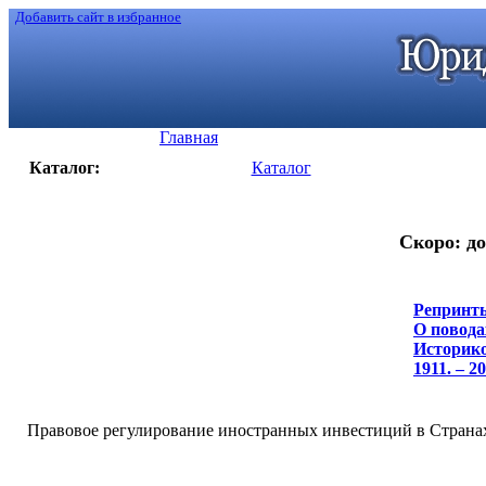
Добавить сайт в избранное
Главная
Каталог:
Каталог
Скоро: до
Репринты
О повода
Историко
1911. – 20
Правовое регулирование иностранных инвестиций в Странах За