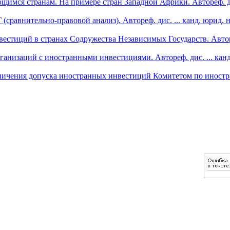
имся странам. На примере стран Западной Африки. Автореф. дис
сравнительно-правовой анализ). Автореф. дис. ... канд. юрид. 
стиций в странах Содружества Независимых Государств. Автореф
ганизаций с иностранными инвестициями. Автореф. дис. ... кан
раничения допуска иностранных инвестиций Комитетом по ино