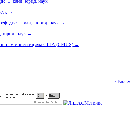
. ... канд. юрид. наук
→
наук
→
. дис. ... канд. юрид. наук
→
д. юрид. наук
→
странным инвестициям США (CFIUS)
→
↑ Вверх