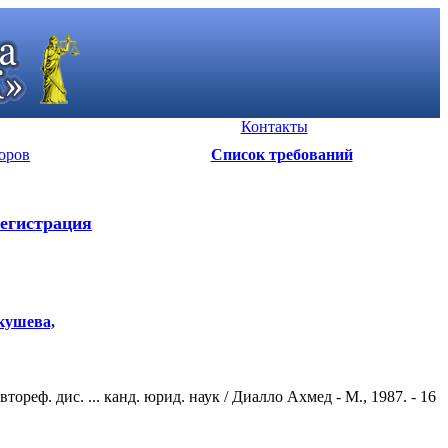
Контакты
оров
Список требований
егистрация
ркушева,
ф. дис. ... канд. юрид. наук / Диалло Ахмед - М., 1987. - 16