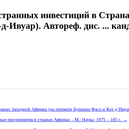
странных инвестиций в Страна
-Ивуар). Автореф. дис. ... кан
анах Западной Африки (на примере Буркина Фасо и Кот-д`Ивуар
 предприятия в странах Африки. - М.: Наука, 1975. - 185 с.
→