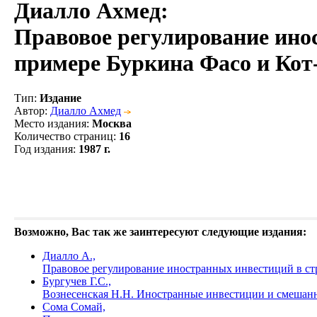
Диалло Ахмед
:
Правовое регулирование ино
примере Буркина Фасо и Кот-д
Тип
:
Издание
Автор
:
Диалло Ахмед
Место издания
:
Москва
Количество страниц
:
16
Год издания
:
1987 г.
Возможно, Вас так же заинтересуют следующие издания:
Диалло А.,
Правовое регулирование иностранных инвестиций в стр
Бургучев Г.С.,
Вознесенская Н.Н. Иностранные инвестиции и смешанные
Сома Сомай,