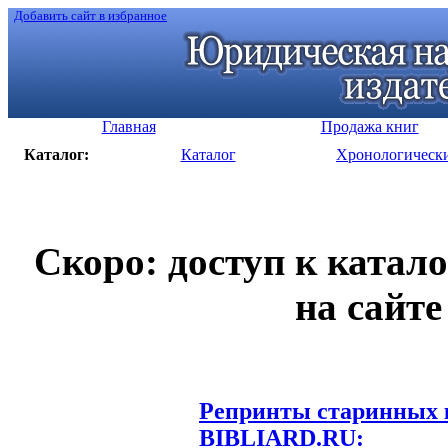
Добавить сайт в избранное
Главная
Продажа книг
Каталог:
Каталог
Хронологическ
Скоро: доступ к катал
на сайте
Репринты старинных к
BIBLIARD.RU: