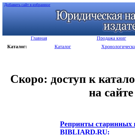
Добавить сайт в избранное
Главная
Продажа книг
Каталог:
Каталог
Хронологическ
Скоро: доступ к катал
на сайте
Репринты старинных к
BIBLIARD.RU: