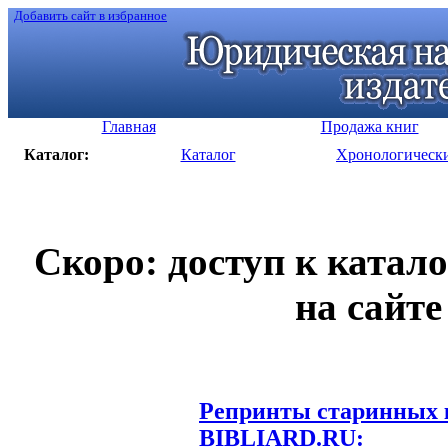
Добавить сайт в избранное
Главная
Продажа книг
Каталог:
Каталог
Хронологическ
Скоро: доступ к катал
на сайте
Репринты старинных к
BIBLIARD.RU: