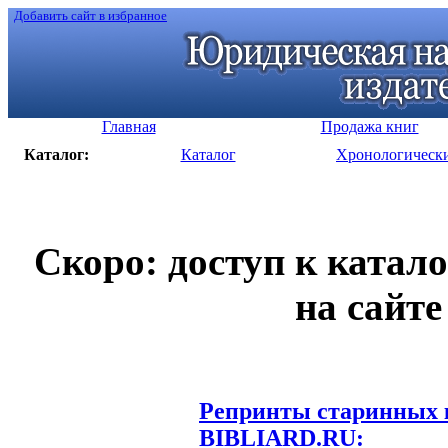
Добавить сайт в избранное
Главная
Продажа книг
Каталог:
Каталог
Хронологическ
Скоро: доступ к катал
на сайте
Репринты старинных к
BIBLIARD.RU: